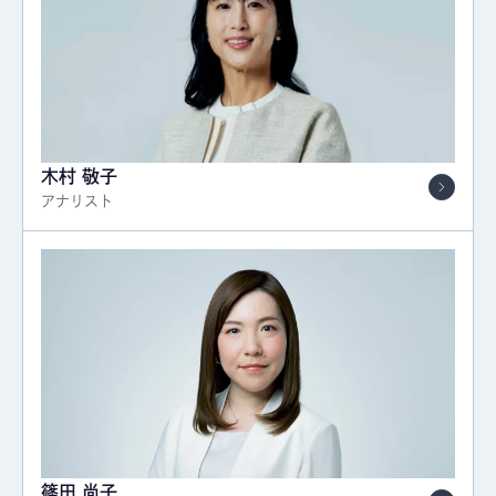
木村 敬子
アナリスト
篠田 尚子