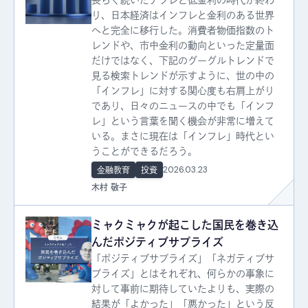
り、日本経済はインフレと金利のある世界
へと完全に移行した。消費者物価指数のト
レンドや、市中金利の動向といった定量面
だけではなく、下記のグーグルトレンドで
見る検索トレンドが示すように、世の中の
「インフレ」に対する関心度も右肩上がり
であり、日々のニュースの中でも「インフ
レ」という言葉を聞く機会が非常に増えて
いる。まさに現在は「インフレ」時代とい
うことができるだろう。
2026.03.23
金融教育
投資
木村 敬子
ミャクミャクが起こした国民を巻き込
んだポジティブサプライズ
「ポジティブサプライズ」「ネガティブサ
プライズ」とはそれぞれ、何らかの事象に
対して事前に期待していたよりも、実際の
結果が「よかった」「悪かった」という反