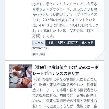
応です。思ったよりもよかったという反応
がポジティブサプライズ、思ったよりも悪
かったという反応がネガティブサプライズ
です。2025年を代表するイベントといえ
ば、4月13日に開幕し、10月13日に惜しま
れつつ閉幕した「大阪・関西万博（以下、
万博）」です。
投資
大阪・関西万博
資本市場
コラム
2026.01.27
泉田 良輔
【後編】企業価値向上のためのコーポ
レートガバナンスの在り方
IR部門の役割は単なる情報開示にとどまら
ず、財務・非財務情報を統合した「価値創
造ストーリー」を市場へ伝える翻訳者とし
ての機能にある。前編では、企業価値向上
のために必要な取締役会の役割と取締役の
質について議論してきたが、後編では、企