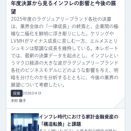
年度決算から見るインフレの影響と今後の展
望
2025年度のラグジュアリーブランド各社の決算
は、業界全体の「一律成長」の終焉と、企業間の極
端な二極化を鮮明に浮き彫りにした。ケリングや
LVMHがマイナス成長に苦しむ一方、エルメスとリ
シュモンは堅調な成長を維持している。本レポート
では、最新の決算データを起点とし、インフレとい
うマクロ経済の大きな波がラグジュアリーブランド
各社のビジネスモデルにどのような影響を与え、明
暗を分けたのかを分析するとともに、今後の業界の
展望について考察したい。
2026.04.13
投資
木村 敬子
インフレ時代における家計金融資産の
「構造転換」と課題
長らく続いたデフレと低金利の時代が終わ