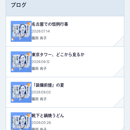
ブログ
名古屋での恒例行事
2026.07.14
篠田 尚子
東京タワー、どこから見るか
2026.06.12
篠田 尚子
「装備前提」の夏
2026.06.02
篠田 尚子
靴下と鍋焼うどん
2026.05.26
篠田 尚子